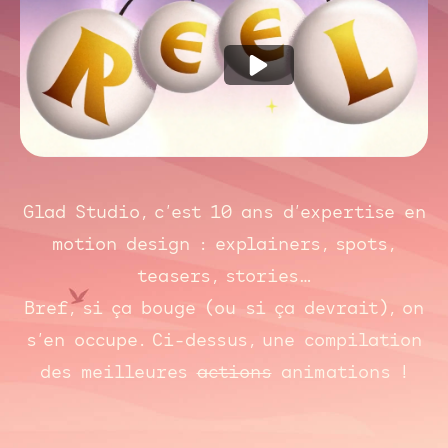
Glad Studio, c’est 10 ans d’expertise en
motion design : explainers, spots,
teasers, stories…
Bref, si ça bouge (ou si ça devrait), on
s’en occupe. Ci-dessus, une compilation
des meilleures
actions
animations !