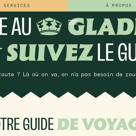
SERVICES
À PROPOS
E AU
D
GLADI
LE GU
G
SUIVEZ
route ? Là où on va, on n’a pas besoin de rou
TRE GUIDE
DE VOYA