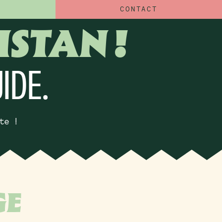
CONTACT
STAN !
IDE.
te !
GE