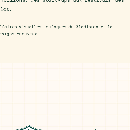
 horizons,
des start-ups aux festivals, des
les.
ffaires Visuelles Loufoques du Gladistan et la
esigns Ennuyeux.